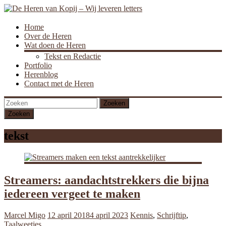
De
Home
Over de Heren
Heren
Wat doen de Heren
van
Tekst en Redactie
Kopij
Portfolio
–
Herenblog
Wij
Contact met de Heren
leveren
Zoeken
letters
tekst
Streamers: aandachtstrekkers die bijna
iedereen vergeet te maken
Marcel Migo
12 april 2018
4 april 2023
Kennis
,
Schrijftip
,
Taalweetjes